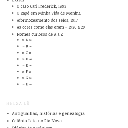
O caso Carl Frederick, 1893
O Rapé em Minha Vida de Menina
Aformozeamento dos seios, 1917
As cores como elas eram – 1920 a 29
Nomes curiosos de A a Z
∞ A ∞
∞ B ∞
∞ C ∞
∞ D ∞
∞ E ∞
∞ F ∞
∞ G ∞
∞ H ∞
HELGA LÊ
Antigualhas, histórias e genealogia
Colônia Leta no Rio Novo
Diários Anacrônicos