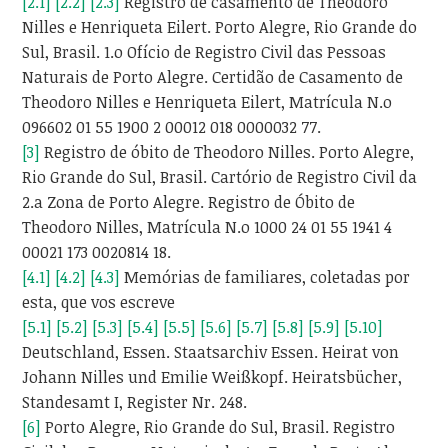
[2.1]
[2.2]
[2.3]
Registro de casamento de Theodoro
Nilles e Henriqueta Eilert. Porto Alegre, Rio Grande do
Sul, Brasil. 1.o Ofício de Registro Civil das Pessoas
Naturais de Porto Alegre. Certidão de Casamento de
Theodoro Nilles e Henriqueta Eilert, Matrícula N.o
096602 01 55 1900 2 00012 018 0000032 77.
[3]
Registro de óbito de Theodoro Nilles. Porto Alegre,
Rio Grande do Sul, Brasil. Cartório de Registro Civil da
2.a Zona de Porto Alegre. Registro de Óbito de
Theodoro Nilles, Matrícula N.o 1000 24 01 55 1941 4
00021 173 0020814 18.
[4.1]
[4.2]
[4.3]
Memórias de familiares, coletadas por
esta, que vos escreve
[5.1]
[5.2]
[5.3]
[5.4]
[5.5]
[5.6]
[5.7]
[5.8]
[5.9]
[5.10]
Deutschland, Essen. Staatsarchiv Essen. Heirat von
Johann Nilles und Emilie Weißkopf. Heiratsbücher,
Standesamt I, Register Nr. 248.
[6]
Porto Alegre, Rio Grande do Sul, Brasil. Registro