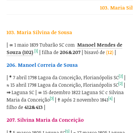
103. Maria Si
103. Maria Silvina de Sousa
|
∞
1 maio 1839 Tubarão SC com
Manoel Mendes de
[1]
Souza (102)
| filha de
206&207
|
bisavó de
(
12
)
|
206. Manoel Correia de Sousa
[2]
|
*
7 abril 1798 Lagoa da Conceição, Florianópolis SC
|
[2]
≈
15 abril 1798 Lagoa da Conceição, Florianópolis SC
|
⇒
Laguna SC |
∞
15 dezembro 1822 Laguna SC c Silvina
[3]
[4]
Maria da Conceição
|
†
após 2 novembro 1841
|
filho de
412&413
|
207. Silvina Maria da Conceição
[5]
|
*
5 março 1805 Laguna SC
|
≈
17 março 1805 Laguna