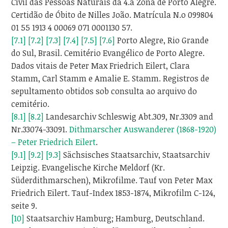
Civil das Pessoas Naturais da 4.a Zona de Porto Alegre.
Certidão de Óbito de Nilles João. Matrícula N.o 099804
01 55 1913 4 00069 071 0001130 57.
[7.1]
[7.2]
[7.3]
[7.4]
[7.5]
[7.6]
Porto Alegre, Rio Grande
do Sul, Brasil. Cemitério Evangélico de Porto Alegre.
Dados vitais de Peter Max Friedrich Eilert, Clara
Stamm, Carl Stamm e Amalie E. Stamm. Registros de
sepultamento obtidos sob consulta ao arquivo do
cemitério.
[8.1]
[8.2]
Landesarchiv Schleswig Abt.309, Nr.3309 and
Nr.33074-33091.
Dithmarscher Auswanderer (1868-1920)
– Peter Friedrich Eilert
.
[9.1]
[9.2]
[9.3]
Sächsisches Staatsarchiv, Staatsarchiv
Leipzig. Evangelische Kirche Meldorf (Kr.
Süderdithmarschen), Mikrofilme. Tauf von Peter Max
Friedrich Eilert. Tauf-Index 1853-1874, Mikrofilm C-124,
seite 9.
[10]
Staatsarchiv Hamburg; Hamburg, Deutschland.