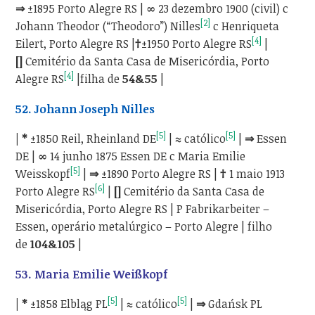
⇒
±1895 Porto Alegre RS |
∞
23 dezembro 1900 (civil) c
[2]
Johann Theodor (“Theodoro”) Nilles
c Henriqueta
[4]
Eilert, Porto Alegre RS |
†
±1950
Porto Alegre RS
|
[]
Cemitério da Santa Casa de Misericórdia, Porto
[4]
Alegre RS
|filha de
54&55
|
52. Johann Joseph Nilles
[5]
[5]
| *
±1850 Reil, Rheinland DE
|
≈
católico
|
⇒
Essen
DE |
∞
14 junho 1875 Essen DE c Maria Emilie
[5]
Weisskopf
|
⇒
±1890 Porto Alegre RS |
†
1 maio 1913
[6]
Porto Alegre RS
|
[]
Cemitério da Santa Casa de
Misericórdia, Porto Alegre RS | P Fabrikarbeiter –
Essen, operário metalúrgico – Porto Alegre | filho
de
104&105
|
53. Maria Emilie Weißkopf
[5]
[5]
| *
±1858 Elbląg PL
|
≈
católico
|
⇒
Gdańsk PL