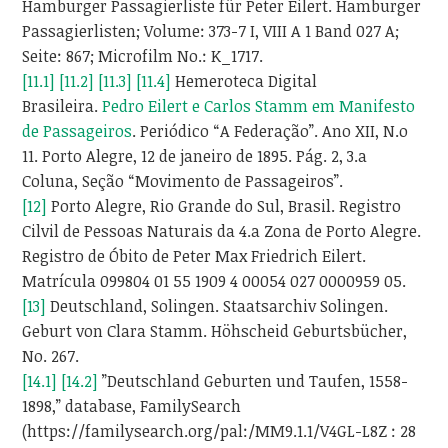
Hamburger Passagierliste für Peter Eilert. Hamburger
Passagierlisten; Volume: 373-7 I, VIII A 1 Band 027 A;
Seite: 867; Microfilm No.: K_1717.
[11.1]
[11.2]
[11.3]
[11.4]
Hemeroteca Digital
Brasileira.
Pedro Eilert e Carlos Stamm em Manifesto
de Passageiros
. Periódico “A Federação”. Ano XII, N.o
11. Porto Alegre, 12 de janeiro de 1895. Pág. 2, 3.a
Coluna, Seção “Movimento de Passageiros”.
[12]
Porto Alegre, Rio Grande do Sul, Brasil. Registro
Cilvil de Pessoas Naturais da 4.a Zona de Porto Alegre.
Registro de Óbito de Peter Max Friedrich Eilert.
Matrícula 099804 01 55 1909 4 00054 027 0000959 05.
[13]
Deutschland, Solingen. Staatsarchiv Solingen.
Geburt von Clara Stamm. Höhscheid Geburtsbücher,
No. 267.
[14.1]
[14.2]
”Deutschland Geburten und Taufen, 1558-
1898,” database, FamilySearch
(https://familysearch.org/pal:/MM9.1.1/V4GL-L8Z : 28