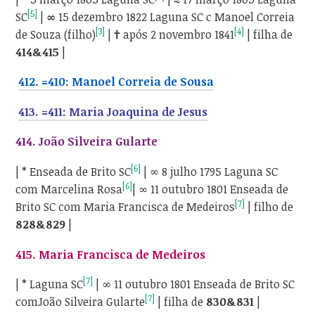
[5]
SC
|
∞
15 dezembro 1822 Laguna SC c Manoel Correia
[3]
[4]
de Souza (filho)
|
†
após 2 novembro 1841
| filha de
414&415
|
412. =410: Manoel Correia de Sousa
413. =411: Maria Joaquina de Jesus
414. João Silveira Gularte
[6]
| * Enseada de Brito SC
| ∞ 8 julho 1795 Laguna SC
[6]
com Marcelina Rosa
| ∞ 11 outubro 1801 Enseada de
[7]
Brito SC com Maria Francisca de Medeiros
| filho de
828&829
|
415. Maria Francisca de Medeiros
[7]
| * Laguna SC
| ∞ 11 outubro 1801 Enseada de Brito SC
[7]
comJoão Silveira Gularte
| filha de
830&831
|