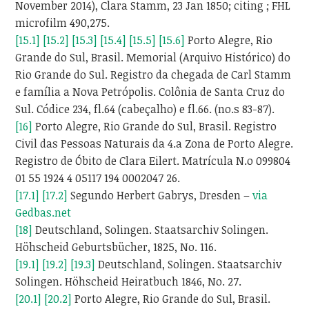
November 2014), Clara Stamm, 23 Jan 1850; citing ; FHL
microfilm 490,275.
[15.1]
[15.2]
[15.3]
[15.4]
[15.5]
[15.6]
Porto Alegre, Rio
Grande do Sul, Brasil. Memorial (Arquivo Histórico) do
Rio Grande do Sul. Registro da chegada de Carl Stamm
e família a Nova Petrópolis. Colônia de Santa Cruz do
Sul. Códice 234, fl.64 (cabeçalho) e fl.66. (no.s 83-87).
[16]
Porto Alegre, Rio Grande do Sul, Brasil. Registro
Civil das Pessoas Naturais da 4.a Zona de Porto Alegre.
Registro de Óbito de Clara Eilert. Matrícula N.o 099804
01 55 1924 4 05117 194 0002047 26.
[17.1]
[17.2]
Segundo Herbert Gabrys, Dresden –
via
Gedbas.net
[18]
Deutschland, Solingen. Staatsarchiv Solingen.
Höhscheid Geburtsbücher, 1825, No. 116.
[19.1]
[19.2]
[19.3]
Deutschland, Solingen. Staatsarchiv
Solingen. Höhscheid Heiratbuch 1846, No. 27.
[20.1]
[20.2]
Porto Alegre, Rio Grande do Sul, Brasil.