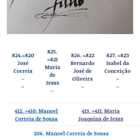
825.
824.=820
826. =822
827. =823
=821
José
Bernardo
Isabel da
Maria
Correia
José de
Conceição
de
–
Oliveira
–
Jesus
–
–
–
–
412. =410: Manoel
413. =411: Maria
Correia de Sousa
Joaquina de Jesus
206. Manoel Correia de Sousa