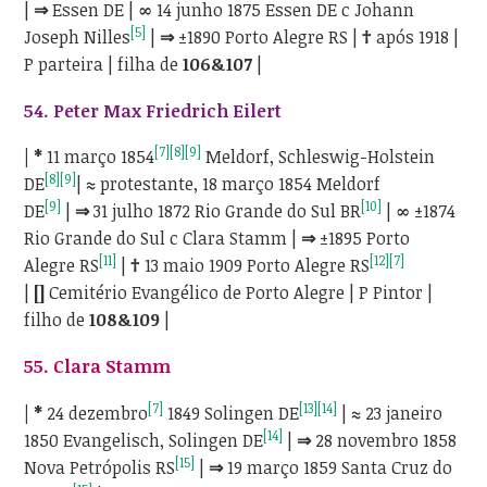
|
⇒
Essen DE |
∞
14 junho 1875 Essen DE c Johann
[5]
Joseph Nilles
|
⇒
±1890 Porto Alegre RS |
†
após 1918 |
P parteira | filha de
106&107
|
54. Peter Max Friedrich Eilert
[7]
[8]
[9]
| *
11 março 1854
Meldorf, Schleswig-Holstein
[8]
[9]
DE
|
≈
protestante, 18 março 1854 Meldorf
[9]
[10]
DE
|
⇒
31 julho 1872 Rio Grande do Sul BR
|
∞
±1874
Rio Grande do Sul c Clara Stamm |
⇒
±1895 Porto
[11]
[12]
[7]
Alegre RS
|
†
13 maio 1909 Porto Alegre RS
|
[]
Cemitério Evangélico de Porto Alegre | P Pintor |
filho de
108&109
|
55. Clara Stamm
[7]
[13]
[14]
| *
24 dezembro
1849 Solingen DE
|
≈
23 janeiro
[14]
1850 Evangelisch, Solingen DE
|
⇒
28 novembro 1858
[15]
Nova Petrópolis RS
|
⇒
19 março 1859 Santa Cruz do