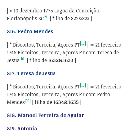
| ≈ 10 dezembro 1775 Lagoa da Conceição,
[9]
Florianópolis SC
| filha de 822&823 |
816.
Pedro Mendes
[10]
| * Biscoitos, Terceira, Açores PT
| ∞ 21 fevereiro
1745 Biscoitos, Terceira, Açores PT com Teresa de
[10]
Jesus
| filho de
1632&1633
|
817.
Teresa de Jesus
[10]
| * Biscoitos, Terceira, Açores PT
| ∞ 21 fevereiro
1745 Biscoitos, Terceira, Açores PT com Pedro
[10]
Mendes
| filha de
1634&1635
|
818.
Manoel Ferreira de Aguiar
819.
Antonia