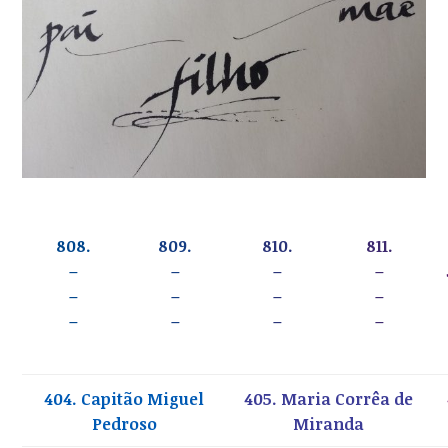
808.
809.
810.
811.
–
–
–
–
–
–
–
–
–
–
–
–
404. Capitão Miguel
405. Maria Corrêa de
Pedroso
Miranda