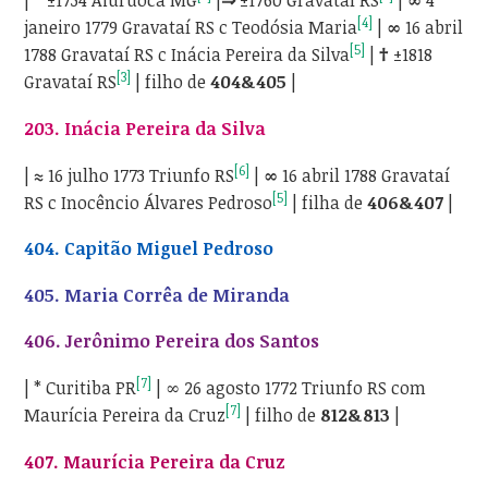
|
*
±1734 Aiuruoca MG
|
⇒
±1760 Gravataí RS
|
∞
4
[4]
janeiro 1779 Gravataí RS c Teodósia Maria
|
∞
16 abril
[5]
1788 Gravataí RS c Inácia Pereira da Silva
|
†
±1818
[3]
Gravataí RS
| filho de
404&405
|
203. Inácia Pereira da Silva
[6]
|
≈
16 julho 1773 Triunfo RS
|
∞
16 abril 1788 Gravataí
[5]
RS c Inocêncio Álvares Pedroso
| filha de
406&407
|
404. Capitão Miguel Pedroso
405. Maria Corrêa de Miranda
406. Jerônimo Pereira dos Santos
[7]
| * Curitiba PR
| ∞ 26 agosto 1772 Triunfo RS com
[7]
Maurícia Pereira da Cruz
| filho de
812&813
|
407. Maurícia Pereira da Cruz