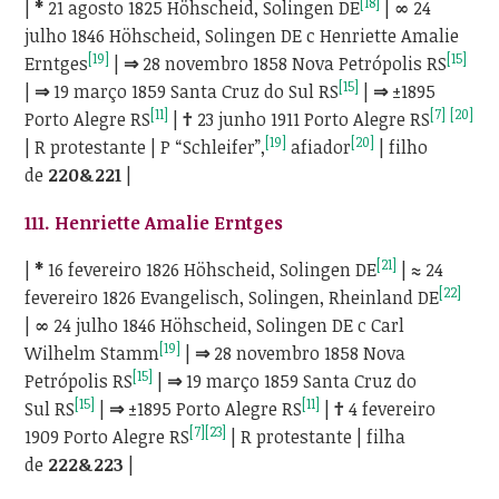
[18]
|
*
21 agosto 1825 Höhscheid, Solingen DE
|
∞
24
julho 1846 Höhscheid, Solingen DE c Henriette Amalie
[19]
[15]
Erntges
|
⇒
28 novembro 1858 Nova Petrópolis RS
[15]
|
⇒
19 março 1859 Santa Cruz do Sul RS
|
⇒
±1895
[11]
[7]
[20]
Porto Alegre RS
|
†
23 junho 1911 Porto Alegre RS
[19]
[20]
| R protestante | P “Schleifer”,
afiador
| filho
de
220&221
|
111.
Henriette Amalie Erntges
[21]
|
*
16 fevereiro 1826 Höhscheid, Solingen DE
|
≈
24
[22]
fevereiro 1826 Evangelisch, Solingen, Rheinland DE
|
∞
24 julho 1846 Höhscheid, Solingen DE c Carl
[19]
Wilhelm Stamm
|
⇒
28 novembro 1858 Nova
[15]
Petrópolis RS
|
⇒
19 março 1859 Santa Cruz do
[15]
[11]
Sul RS
|
⇒
±1895 Porto Alegre RS
|
†
4 fevereiro
[7]
[23]
1909 Porto Alegre RS
| R protestante | filha
de
222&223
|