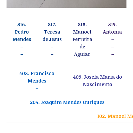
816.
817.
818.
819.
Pedro
Teresa
Manoel
Antonia
Mendes
de Jesus
Ferreira
–
–
–
de
–
–
–
Aguiar
–
408. Francisco
409. Josefa Maria do
Mendes
Nascimento
–
204. Joaquim Mendes Ouriques
102. Manoel M