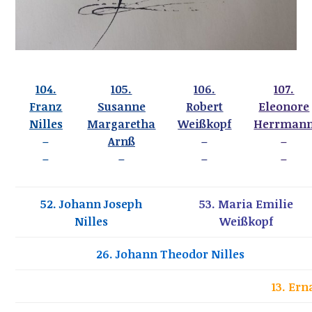
104.
105.
106.
107.
Franz
Susanne
Robert
Eleonore
Nilles
Margaretha
Weißkopf
Herrman
–
Arnß
–
–
–
–
–
–
52. Johann Joseph
53. Maria Emilie
Nilles
Weißkopf
26. Johann Theodor Nilles
13. Ern