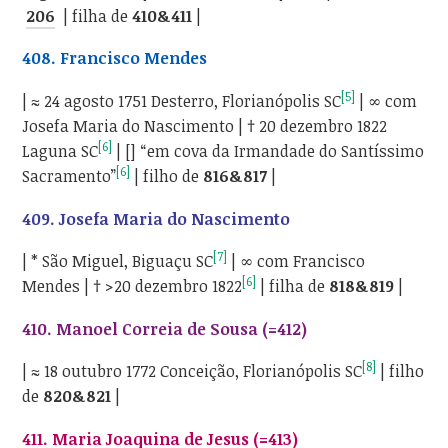
206
| filha de
410&411
|
408. Francisco Mendes
[5]
| ≈ 24 agosto 1751 Desterro, Florianópolis SC
| ∞ com
Josefa Maria do Nascimento | † 20 dezembro 1822
[6]
Laguna SC
| [] “em cova da Irmandade do Santíssimo
[6]
Sacramento”
| filho de
816&817
|
409. Josefa Maria do Nascimento
[7]
| * São Miguel, Biguaçu SC
| ∞ com Francisco
[6]
Mendes | † >20 dezembro 1822
| filha de
818&819
|
410. Manoel Correia de Sousa (=412)
[8]
| ≈ 18 outubro 1772 Conceição, Florianópolis SC
| filho
de
820&821
|
411. Maria Joaquina de Jesus (=413)