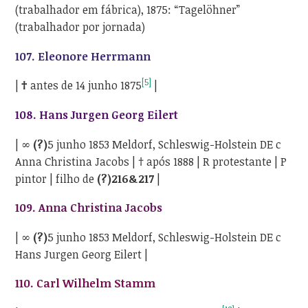
(trabalhador em fábrica), 1875: “Tagelöhner”
(trabalhador por jornada)
107.
Eleonore Herrmann
[5]
|
†
antes de 14 junho 1875
|
108.
Hans Jurgen Georg Eilert
| ∞
(?)
5 junho 1853 Meldorf, Schleswig-Holstein DE c
Anna Christina Jacobs | † após 1888 | R protestante | P
pintor | filho de
(?)216&217
|
109.
Anna Christina Jacobs
| ∞
(?)
5 junho 1853 Meldorf, Schleswig-Holstein DE c
Hans Jurgen Georg Eilert |
110.
Carl Wilhelm Stamm