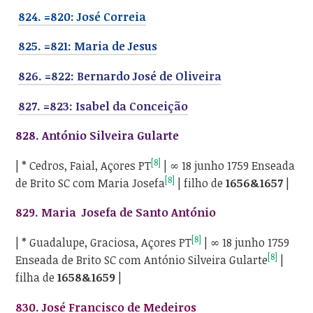
824. =820:
José Correia
825. =821:
Maria de Jesus
826. =822:
Bernardo José de Oliveira
827. =823:
Isabel da Conceição
828.
António Silveira Gularte
[8]
| * Cedros, Faial, Açores PT
| ∞ 18 junho 1759 Enseada
[8]
de Brito SC com Maria Josefa
| filho de
1656&1657
|
829.
Maria Josefa de Santo António
[8]
| * Guadalupe, Graciosa, Açores PT
| ∞ 18 junho 1759
[8]
Enseada de Brito SC com
António Silveira Gularte
|
filha de
1658&1659
|
830.
José Francisco de Medeiros