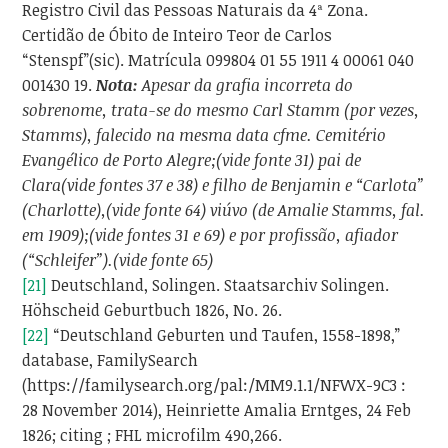
Registro Civil das Pessoas Naturais da 4ª Zona.
Certidão de Óbito de Inteiro Teor de Carlos
“Stenspf”(sic). Matrícula 099804 01 55 1911 4 00061 040
001430 19.
Nota:
Apesar da grafia incorreta do
sobrenome, trata-se do mesmo Carl Stamm (por vezes,
Stamms), falecido na mesma data cfme. Cemitério
Evangélico de Porto Alegre;(vide fonte 31) pai de
Clara(vide fontes 37 e 38) e filho de Benjamin e “Carlota”
(Charlotte),(vide fonte 64) viúvo (de Amalie Stamms, fal.
em 1909);(vide fontes 31 e 69) e por profissão, afiador
(“Schleifer”).(vide fonte 65)
[21]
Deutschland, Solingen. Staatsarchiv Solingen.
Höhscheid Geburtbuch 1826, No. 26.
[22]
“Deutschland Geburten und Taufen, 1558-1898,”
database, FamilySearch
(https://familysearch.org/pal:/MM9.1.1/NFWX-9C3 :
28 November 2014), Heinriette Amalia Erntges, 24 Feb
1826; citing ; FHL microfilm 490,266.