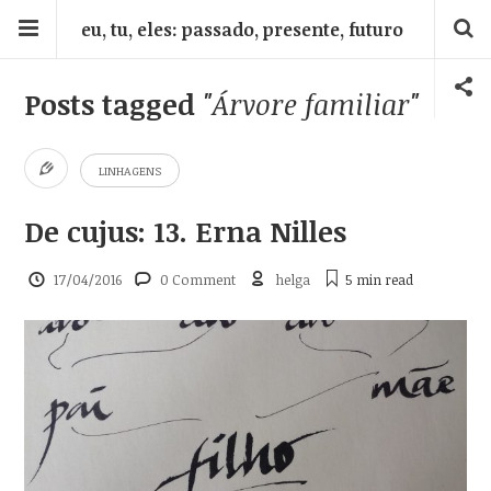
eu, tu, eles: passado, presente, futuro
Posts tagged
"Árvore familiar"
LINHAGENS
De cujus: 13. Erna Nilles
17/04/2016
0 Comment
helga
5 min
read