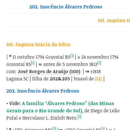
202. Inocêncio Álvares Pedroso
101. Jaquina I
101. Jaquina Inácia da Silva
[1]
| *
11 outubro 1794 Gravataí RS
|
≈
24 novembro 1794
[1]
[2]
Gravataí RS
|
∞
antes de 5 novembro 1812
com
José Borges de Araújo (100)
|
⇒
±1818
Laguna SC | filha de
202&203
|
bisavó de
(
12
)
|
202. Inocêncio Álvares Pedroso
• Vide:
A família “Álvares Pedroso” (das Minas
Gerais para o Rio Grande do Sul)
,
de Diego de Leão
[3]
Pufal e Herculano L. Einloft Neto.
[3]
[3]