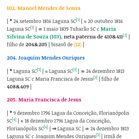
102. Manoel Mendes de Sousa
[1]
|
*
24 setembro 1816 Laguna SC
|
≈
20 outubro 1816
[1]
Laguna SC
|
∞
1 maio 1839 Tubarão SC c
Maria
[2]
Silvina de Souza (103)
, neta paterna de 410&411
|
filho de
204&205
|
bisavô de
(
12
)
|
204. Joaquim Mendes Ouriques
[3]
[3]
|
*
Laguna SC
|
≈
Laguna SC
|
∞
24 dezembro 1813
[3]
Laguna SC c Maria Francisca de Jesus
| filho de
408&409
|
205. Maria Francisca de Jesus
|
*
9 dezembro 1796 Lagoa da Conceição, Florianópolis
[4]
SC
|
≈
18 dezembro 1796 Lagoa da Conceição,
[4]
Florianópolis SC
|
⇒
Laguna SC |
∞
24 dezembro 1813
[3]
Laguna SC c Joaquim Mendes Ouriques
| irmã de