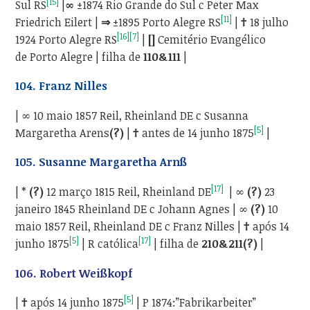
[15]
Sul RS
|
∞
±1874 Rio Grande do Sul c Peter Max
[11]
Friedrich Eilert |
⇒
±1895 Porto Alegre RS
|
†
18 julho
[16]
[7]
1924 Porto Alegre RS
|
[]
Cemitério Evangélico
de Porto Alegre | filha de
110&111
|
104.
Franz Nilles
| ∞
10 maio 1857 Reil, Rheinland DE c Susanna
[5]
Margaretha Arens
(?)
|
†
antes de 14 junho 1875
|
105.
Susanne Margaretha Arnß
[17]
| *
(?)
12 março 1815 Reil, Rheinland DE
| ∞
(?)
23
janeiro 1845 Rheinland DE c Johann Agnes | ∞
(?)
10
maio 1857 Reil, Rheinland DE c Franz Nilles |
†
após 14
[5]
[17]
junho 1875
| R católica
| filha de
210&211(?)
|
106.
Robert Weißkopf
[5]
|
†
após 14 junho 1875
| P 1874:”Fabrikarbeiter”