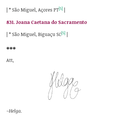
[5]
| * São Miguel, Açores PT
|
831.
Joana Caetana do Sacramento
[5]
| * São Miguel, Biguaçu SC
|
***
Att,
~Helga.