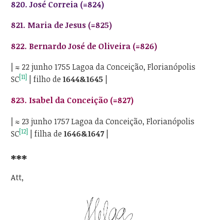
820.
José Correia (=824)
821.
Maria de Jesus (=825)
822.
Bernardo José de Oliveira (=826)
| ≈ 22 junho 1755 Lagoa da Conceição, Florianópolis
[11]
SC
| filho de
1644&1645
|
823.
Isabel da Conceição (=827)
| ≈ 23 junho 1757 Lagoa da Conceição, Florianópolis
[12]
SC
| filha de
1646&1647
|
***
Att,