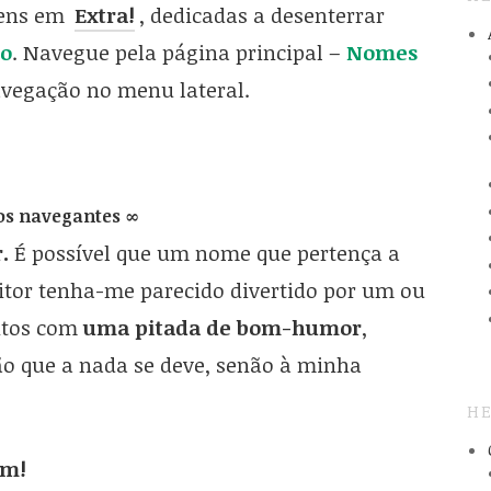
gens em
Extra
!
, dedicadas a desenterrar
o
. Navegue pela página principal –
Nomes
avegação no menu lateral.
os navegantes ∞
.
É possível que um nome que pertença a
itor tenha-me parecido divertido por um ou
itos com
uma pitada de bom-humor
,
o que a nada se deve, senão à minha
HE
em!