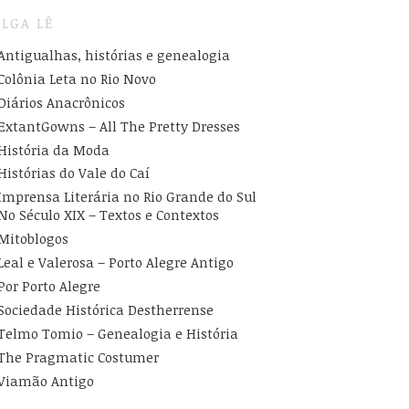
LGA LÊ
Antigualhas, histórias e genealogia
Colônia Leta no Rio Novo
Diários Anacrônicos
ExtantGowns – All The Pretty Dresses
História da Moda
Histórias do Vale do Caí
Imprensa Literária no Rio Grande do Sul
No Século XIX – Textos e Contextos
Mitoblogos
Leal e Valerosa – Porto Alegre Antigo
Por Porto Alegre
Sociedade Histórica Destherrense
Telmo Tomio – Genealogia e História
The Pragmatic Costumer
Viamão Antigo