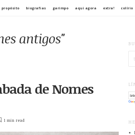
 propósito
biografias
garimpo
aqui agora
extra!
colírio
es antigos"
BU
SE
FO
abada de Nomes
LÍ
1 min
read
HE