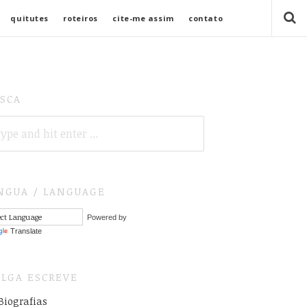
quitutes
roteiros
cite-me assim
contato
SCA
ARCH
R:
NGUA / LANGUAGE
Powered by
Translate
LGA ESCREVE
Biografias