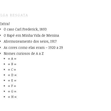
LGA RESGATA
Extra!
O caso Carl Frederick, 1893
O Rapé em Minha Vida de Menina
Aformozeamento dos seios, 1917
As cores como elas eram – 1920 a 29
Nomes curiosos de A a Z
∞ A ∞
∞ B ∞
∞ C ∞
∞ D ∞
∞ E ∞
∞ F ∞
∞ G ∞
∞ H ∞