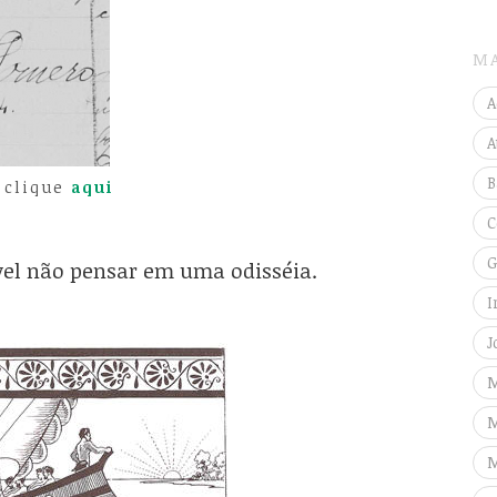
M
A
A
B
 clique
aqui
C
G
ível não pensar em uma odisséia.
I
J
M
M
M