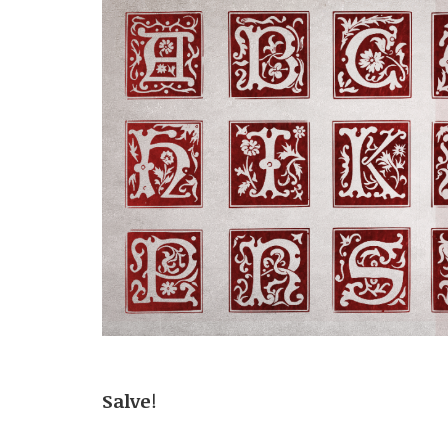
Salve
!