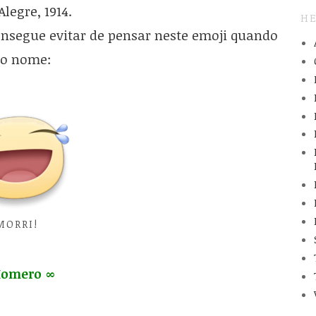
Alegre, 1914.
HE
onsegue evitar de pensar neste emoji quando
 o nome:
MORRI!
Homero ∞