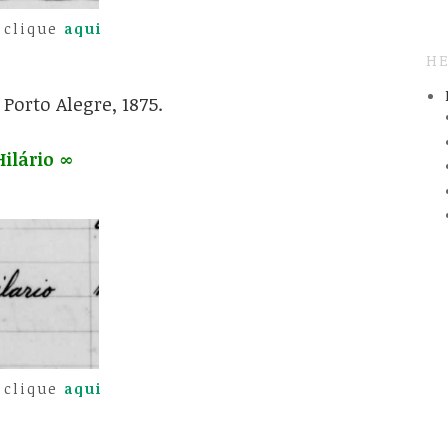
 clique
aqui
HE
Porto Alegre, 1875.
Hilário ∞
 clique
aqui