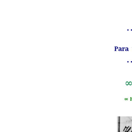
• •
Para 
• •
∞
∞ 