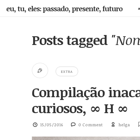
eu, tu, eles: passado, presente, futuro
a
Posts tagged
"Nom
EXTRA
Compilação inac
curiosos, ∞ H ∞
15/05/2016
0 Comment
helga