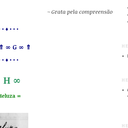
~ Grata pela compreensão
 • ♦ • • •
⇑ ∞ G ∞ ⇑
HE
 • ♦ • • •
 H ∞
HE
Heluza ∞
HE