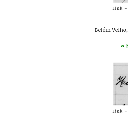
Link
–
Belém Velho, 
∞ 
Link
–