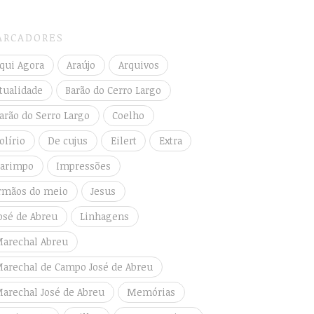
ARCADORES
qui Agora
Araújo
Arquivos
tualidade
Barão do Cerro Largo
arão do Serro Largo
Coelho
olírio
De cujus
Eilert
Extra
arimpo
Impressões
rmãos do meio
Jesus
osé de Abreu
Linhagens
arechal Abreu
arechal de Campo José de Abreu
arechal José de Abreu
Memórias