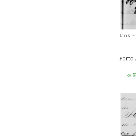
Link
–
Porto 
∞ H