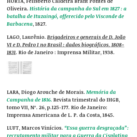
HORTA, Felisberto Caldeira Brant Pontes de
Oliveira.
História da campanha do Sul em 1827 : a
batalha de Ituzaingó, offerecido pelo Visconde de
Barbacena
, 1827.
LAGO, Laurênio.
Brigadeiros e generais de D. João
VI e D. Pedro I no Brasil : dados biográficos, 1808-
1831
.
Rio de Janeiro : Imprensa Militar, 1938.
LARA, Diogo Arouche de Morais.
Memória da
Campanha de 1816.
Revista trimestral do IHGB,
tomo VII, Nº. 26, p.125-177. Rio de Janeiro:
Imprensa Americana de L. P. da Costa, 1845.
LUFT, Marcos Vinícios.
“Essa guerra desgraçada”:
recrutamento militar para a Guerra da Cisplatina