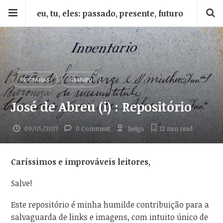
eu, tu, eles: passado, presente, futuro
BIOGRAFIAS
GARIMPO
José de Abreu (i) : Repositório
09/05/2017
0 Comment
helga
12 min
read
Caríssimos e improváveis leitores,
Salve!
Este repositório é minha humilde contribuição para a
salvaguarda de links e imagens, com intuito único de