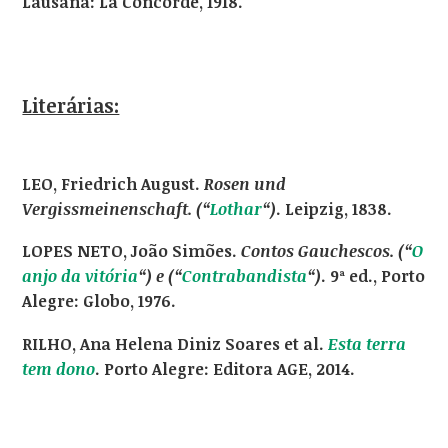
Lausana: La Concorde, 1918.
Literárias:
LEO, Friedrich August.
Rosen und
Vergissmeinenschaft. (“
Lothar
“)
. Leipzig, 1838.
LOPES NETO, João Simões.
Contos Gauchescos. (“
O
anjo da vitória
“) e (“
Contrabandista
“)
. 9ª ed., Porto
Alegre: Globo, 1976.
RILHO, Ana Helena Diniz Soares et al.
Esta terra
tem dono
. Porto Alegre: Editora AGE, 2014.