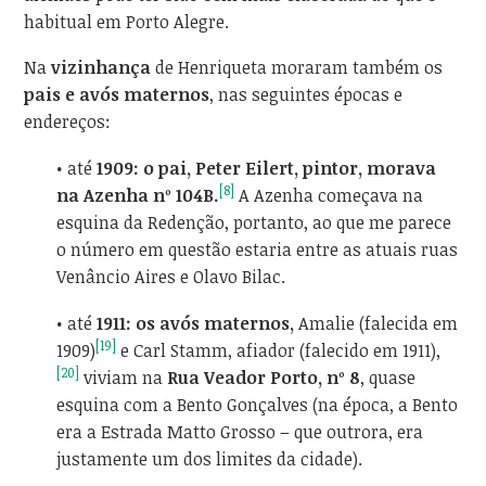
habitual em Porto Alegre.
Na
vizinhança
de Henriqueta moraram também os
pais e avós maternos
, nas seguintes épocas e
endereços:
• até
1909: o pai, Peter Eilert, pintor, morava
[8]
na Azenha nº 104B.
A Azenha começava na
esquina da Redenção, portanto, ao que me parece
o número em questão estaria entre as atuais ruas
Venâncio Aires e Olavo Bilac.
• até
1911: os avós maternos,
Amalie (falecida em
[19]
1909)
e Carl Stamm, afiador (falecido em 1911),
[20]
viviam na
Rua Veador Porto, nº 8
, quase
esquina com a Bento Gonçalves (na época, a Bento
era a Estrada Matto Grosso – que outrora, era
justamente um dos limites da cidade).