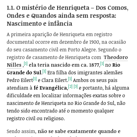
1.1. O mistério de Henriqueta – Dos Comos,
Ondes e Quandos ainda sem resposta:
Nascimento e infância
A primeira aparição de Henriqueta em registro
documental ocorre em dezembro de 1900, na ocasião
do seu casamento civil em Porto Alegre. Segundo o
registro de casamento de Henriqueta com
Theodoro
[1]
[1]
Nilles
,
ela teria nascido em ca. 1877
,
no
Rio
[1]
Grande do Sul
.
Era filha dos imigrantes alemães
[1]
[1]
Pedro Eilert
e Clara Eilert.
Ambos os seus pais
[2]
[3]
atendiam à
fé Evangélica
,
e portanto, há alguma
dificuldade em localizar informações exatas sobre o
nascimento de Henriqueta no Rio Grande do Sul, não
tendo sido encontrado até o momento qualquer
registro civil ou religioso.
Sendo assim,
não se sabe exatamente quando e