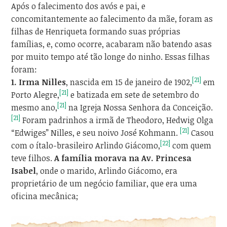
Após o falecimento dos avós e pai, e
concomitantemente ao falecimento da mãe, foram as
filhas de Henriqueta formando suas próprias
famílias, e, como ocorre, acabaram não batendo asas
por muito tempo até tão longe do ninho. Essas filhas
foram:
[21]
1. Irma Nilles
, nascida em 15 de janeiro de 1902,
em
[21]
Porto Alegre,
e batizada em sete de setembro do
[21]
mesmo ano,
na Igreja Nossa Senhora da Conceição.
[21]
Foram padrinhos a irmã de Theodoro, Hedwig Olga
[21]
“Edwiges” Nilles, e seu noivo José Kohmann.
Casou
[22]
com o ítalo-brasileiro Arlindo Giácomo,
com quem
teve filhos.
A família morava na Av. Princesa
Isabel
, onde o marido, Arlindo Giácomo, era
proprietário de um negócio familiar, que era uma
oficina mecânica;