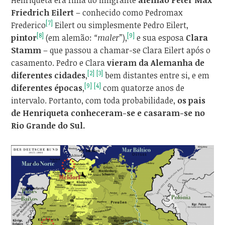
Henriqueta era filha do imigrante
alemão Peter Max
Friedrich Eilert
– conhecido como Pedromax
[7]
Frederico
Eilert ou simplesmente Pedro Eilert,
[8]
[9]
pintor
(em alemão:
“maler”
),
e sua esposa
Clara
Stamm
– que passou a chamar-se Clara Eilert após o
casamento. Pedro e Clara
vieram da Alemanha de
[2]
[3]
diferentes cidades
,
bem distantes entre si, e em
[9]
[4]
diferentes épocas
,
com quatorze anos de
intervalo. Portanto, com toda probabilidade,
os pais
de Henriqueta conheceram-se e casaram-se no
Rio Grande do Sul.