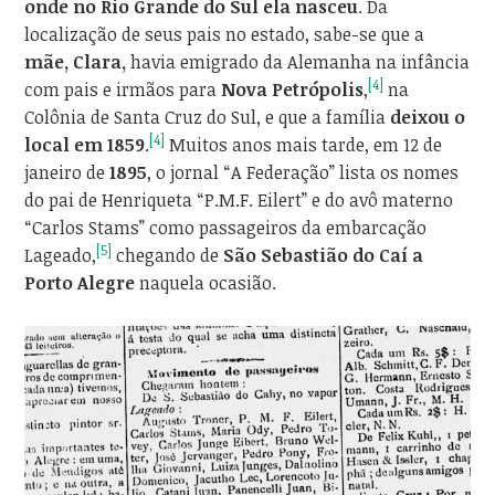
onde no Rio Grande do Sul ela nasceu
. Da
localização de seus pais no estado, sabe-se que a
mãe, Clara,
havia emigrado da Alemanha na infância
[4]
com pais e irmãos para
Nova Petrópolis
,
na
Colônia de Santa Cruz do Sul, e que a família
deixou o
[4]
local em 1859
.
Muitos anos mais tarde, em 12 de
janeiro de
1895
, o jornal “A Federação” lista os nomes
do pai de Henriqueta “P.M.F. Eilert” e do avô materno
“Carlos Stams” como passageiros da embarcação
[5]
Lageado,
chegando de
São Sebastião do Caí a
Porto Alegre
naquela ocasião.