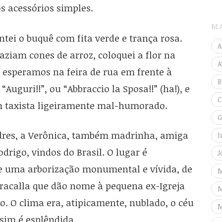
os acessórios simples.
M
ei o buquê com fita verde e trança rosa.
A
iam cones de arroz, coloquei a flor na
A
 esperamos na feira de rua em frente à
B
Auguri!!”, ou “Abbraccio la Sposa!!” (ha!), e
C
m taxista ligeiramente mal-humorado.
G
res, a Verônica, também madrinha, amiga
I
odrigo, vindos do Brasil. O lugar é
J
e uma arborização monumental e vívida, de
M
aracalla que dão nome à pequena ex-Igreja
M
. O clima era, atipicamente, nublado, o céu
M
sim é esplêndida.