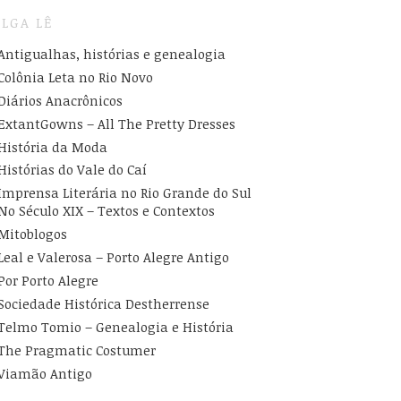
LGA LÊ
Antigualhas, histórias e genealogia
Colônia Leta no Rio Novo
Diários Anacrônicos
ExtantGowns – All The Pretty Dresses
História da Moda
Histórias do Vale do Caí
Imprensa Literária no Rio Grande do Sul
No Século XIX – Textos e Contextos
Mitoblogos
Leal e Valerosa – Porto Alegre Antigo
Por Porto Alegre
Sociedade Histórica Destherrense
Telmo Tomio – Genealogia e História
The Pragmatic Costumer
Viamão Antigo