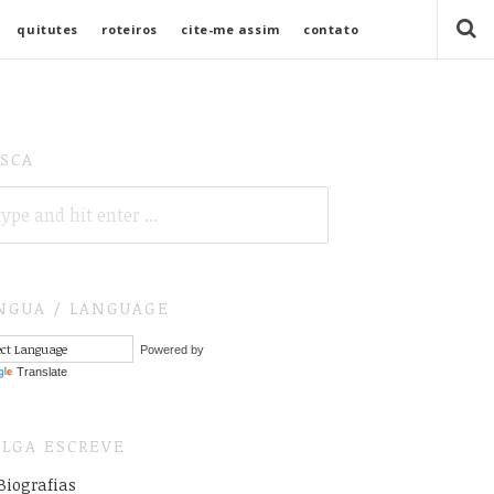
quitutes
roteiros
cite-me assim
contato
SCA
ARCH
R:
NGUA / LANGUAGE
Powered by
Translate
LGA ESCREVE
Biografias