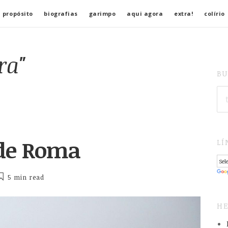
 propósito
biografias
garimpo
aqui agora
extra!
colírio
ra"
BU
SE
FO
de Roma
LÍ
5 min
read
HE