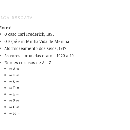
LGA RESGATA
Extra!
O caso Carl Frederick, 1893
O Rapé em Minha Vida de Menina
Aformozeamento dos seios, 1917
As cores como elas eram – 1920 a 29
Nomes curiosos de A a Z
∞ A ∞
∞ B ∞
∞ C ∞
∞ D ∞
∞ E ∞
∞ F ∞
∞ G ∞
∞ H ∞