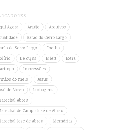
ARCADORES
qui Agora
Araújo
Arquivos
tualidade
Barão do Cerro Largo
arão do Serro Largo
Coelho
olírio
De cujus
Eilert
Extra
arimpo
Impressões
rmãos do meio
Jesus
osé de Abreu
Linhagens
arechal Abreu
arechal de Campo José de Abreu
arechal José de Abreu
Memórias