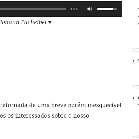
00:00
 Johann Pachelbel
♥
HE
HE
 retornada de uma breve porém inesquecível
dos os interessados sobre o nosso
HE