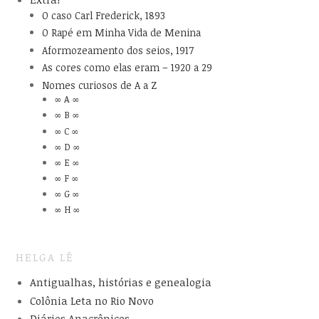
O caso Carl Frederick, 1893
O Rapé em Minha Vida de Menina
Aformozeamento dos seios, 1917
As cores como elas eram – 1920 a 29
Nomes curiosos de A a Z
∞ A ∞
∞ B ∞
∞ C ∞
∞ D ∞
∞ E ∞
∞ F ∞
∞ G ∞
∞ H ∞
HELGA LÊ
Antigualhas, histórias e genealogia
Colônia Leta no Rio Novo
Diários Anacrônicos